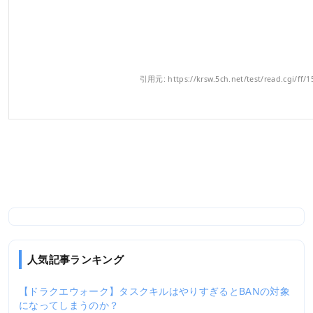
引用元: https://krsw.5ch.net/test/read.cgi/ff/
人気記事ランキング
【ドラクエウォーク】タスクキルはやりすぎるとBANの対象
1
になってしまうのか？