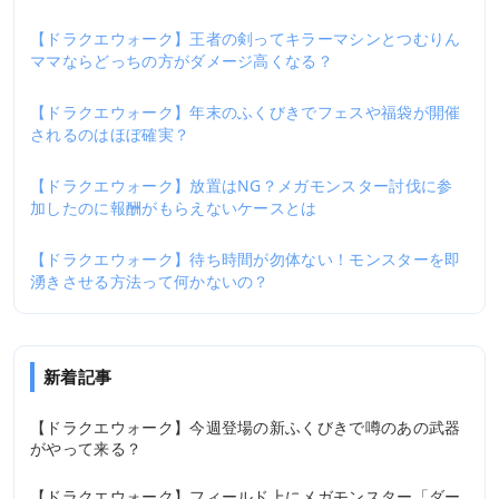
【ドラクエウォーク】王者の剣ってキラーマシンとつむりん
2
ママならどっちの方がダメージ高くなる？
【ドラクエウォーク】年末のふくびきでフェスや福袋が開催
3
されるのはほぼ確実？
【ドラクエウォーク】放置はNG？メガモンスター討伐に参
4
加したのに報酬がもらえないケースとは
【ドラクエウォーク】待ち時間が勿体ない！モンスターを即
5
湧きさせる方法って何かないの？
新着記事
2020.06.08
【ドラクエウォーク】今週登場の新ふくびきで噂のあの武器
がやって来る？
2020.06.03
【ドラクエウォーク】フィールド上にメガモンスター「ダー