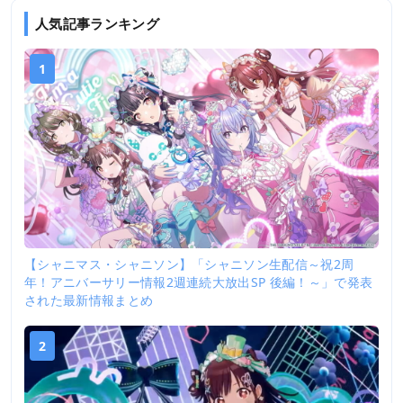
人気記事ランキング
1
【シャニマス・シャニソン】「シャニソン生配信～祝2周
年！アニバーサリー情報2週連続大放出SP 後編！～」で発表
された最新情報まとめ
2