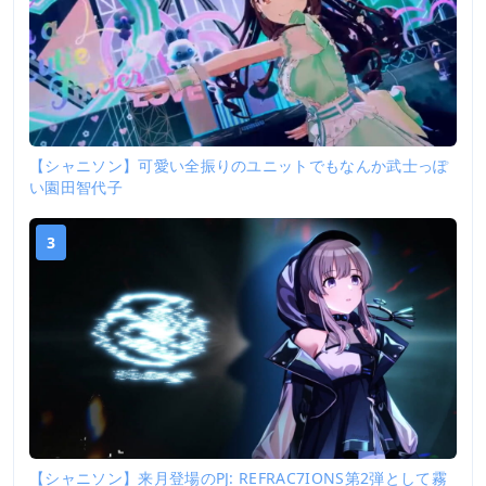
【シャニソン】可愛い全振りのユニットでもなんか武士っぽ
い園田智代子
3
【シャニソン】来月登場のPJ: REFRAC7IONS第2弾として霧