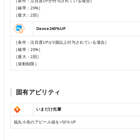
［条件：注目度UPが付与されている場合］
［確率：20%］
［最大：2回］
Dance240%UP
［条件：注目度UPが2個以上付与されている場合］
［確率：20%］
［最大：2回］
［発動制限］
固有アビリティ
いまだけ先輩
福丸小糸のアピール値を+50％UP