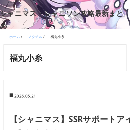
シャニマス・シャニソン攻略最新まと
め
ホーム
/
ノクチル
/
福丸小糸
福丸小糸
2026.05.21
【シャニマス】SSRサポートア