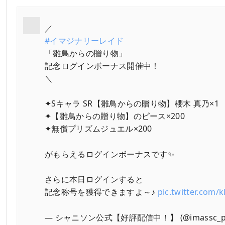
／
#イマジナリーレイド
「雛鳥からの贈り物」
記念ログインボーナス開催中！
＼
✦Sキャラ SR【雛鳥からの贈り物】櫻木 真乃×1
✦【雛鳥からの贈り物】のピース×200
✦無償プリズムジュエル×200
がもらえるログインボーナスです✨
さらに本日ログインすると
記念称号を獲得できますよ～♪
pic.twitter.com/
— シャニソン公式【好評配信中！】 (@imassc_pr