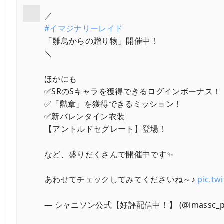
／
#イマジナリーレイド
「雛鳥からの贈り物」開催中！
＼
ほかにも
✅SRのSキャラを獲得できるログインボーナス！
✅「勲章」を獲得できるミッション！
✅新バレンタイン衣装
【アントルドセグレート】登場！
など、盛りだくさんで開催中です✨
あわせてチェックしてみてくださいね～♪
pic.tw
— シャニソン公式【好評配信中！】 (@imassc_pr