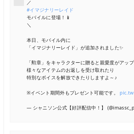
／
#イマジナリーレイド
モバイルに登場！📱
＼
本日、モバイル内に
「イマジナリーレイド」が追加されました✨️
「勲章」をキャラクターに贈ると親愛度がアッ
様々なアイテムのお返しを受け取れたり
特別なボイスを解放できたりしますよ～♪
※イベント期間外もプレゼント可能です。
pic.t
— シャニソン公式【好評配信中！】 (@imassc_pr