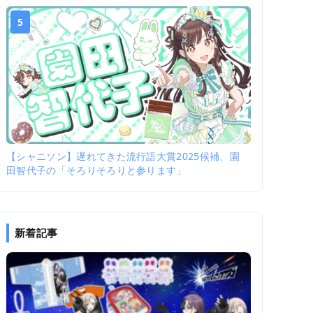
5
【シャニソン】遅れてきた流行語大賞2025候補、園
田智代子の「そろりそろりと参ります」
新着記事