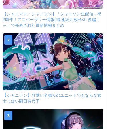
【シャニマス・シャニソン】「シャニソン生配信～祝
2周年！アニバーサリー情報2週連続大放出SP 後編！
～」で発表された最新情報まとめ
2
【シャニソン】可愛い全振りのユニットでもなんか武
士っぽい園田智代子
3