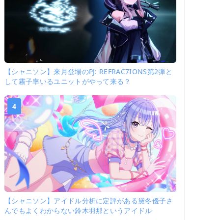
【シャニソン】来月登場のPJ: REFRAC7IONS第2弾と
して霧子率いるユニットがやって来る？
4
【シャニソン】アイドル分析に定評がある黛冬優子さ
んでもよくわからない鈴木羽那というアイドル