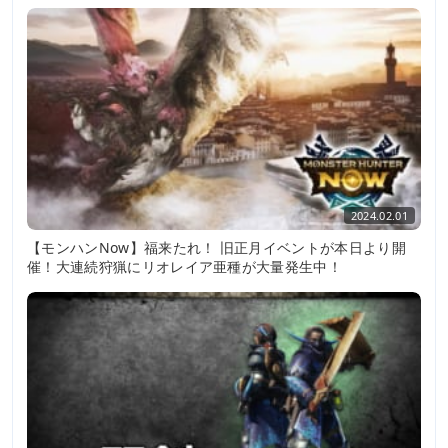
2024.02.01
【モンハンNow】福来たれ！ 旧正月イベントが本日より開
催！大連続狩猟にリオレイア亜種が大量発生中！