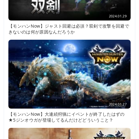
2024.01.29
【モンハンNow】ジャスト回避は必須？双剣で攻撃を回避で
きないのは何が原因なんだろうか
2024.01.27
【モンハンNow】大連続狩猟にイベントが終了したはずの
★5ジンオウガが登場してるんだけどどういうこと？