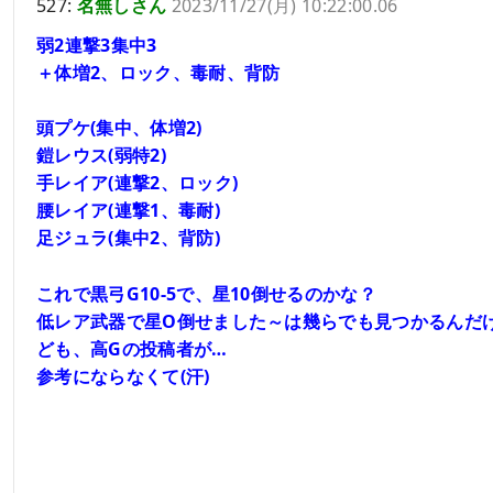
527:
名無しさん
2023/11/27(月) 10:22:00.06
弱2連撃3集中3
＋体増2、ロック、毒耐、背防
頭プケ(集中、体増2)
鎧レウス(弱特2)
手レイア(連撃2、ロック)
腰レイア(連撃1、毒耐)
足ジュラ(集中2、背防)
これで黒弓G10-5で、星10倒せるのかな？
低レア武器で星O倒せました～は幾らでも見つかるんだ
ども、高Gの投稿者が…
参考にならなくて(汗)