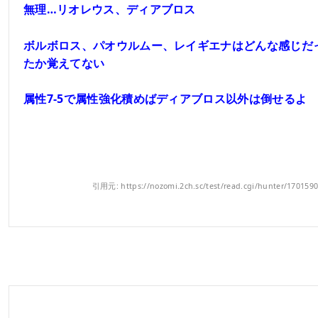
無理…リオレウス、ディアブロス
ボルボロス、パオウルムー、レイギエナはどんな感じだ
たか覚えてない
属性7-5で属性強化積めばディアブロス以外は倒せるよ
引用元: https://nozomi.2ch.sc/test/read.cgi/hunter/170159