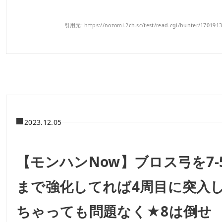
引用元: https://nozomi.2ch.sc/test/read.cgi/hunter/170191
2023.12.05
【モンハンNow】ブロス弓を7-
まで強化してれば4周目に突入
ちゃっても問題なく★8は倒せ