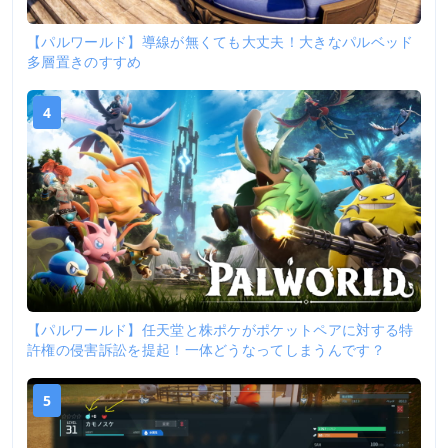
【パルワールド】導線が無くても大丈夫！大きなパルベッド
多層置きのすすめ
4
【パルワールド】任天堂と株ポケがポケットペアに対する特
許権の侵害訴訟を提起！一体どうなってしまうんです？
5