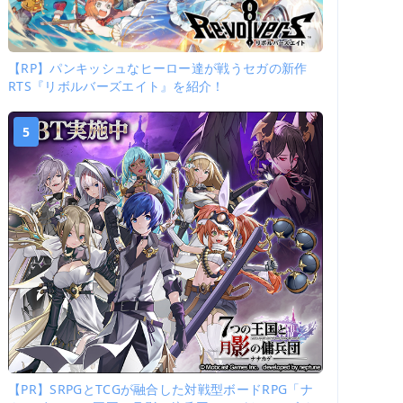
【RP】パンキッシュなヒーロー達が戦うセガの新作
RTS『リボルバーズエイト』を紹介！
5
【PR】SRPGとTCGが融合した対戦型ボードRPG「ナ