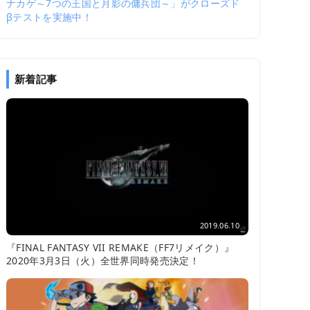
ナカゲ～7つの王国と月影の傭兵団～」がクローズド
βテストを実施中！
新着記事
2019.06.10
『FINAL FANTASY VII REMAKE（FF7リメイク）』
2020年3月3日（火）全世界同時発売決定！