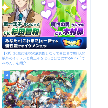
【RP】20歳女性や50歳男性となって異世界で8割人間
以外のイケメンと魔王軍をぽっこぽこにするRPG「で
みめん」を紹介！
4