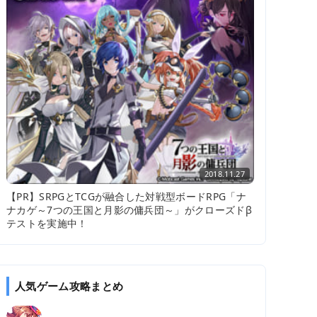
2018.11.27
【PR】SRPGとTCGが融合した対戦型ボードRPG「ナ
ナカゲ～7つの王国と月影の傭兵団～」がクローズドβ
テストを実施中！
人気ゲーム攻略まとめ