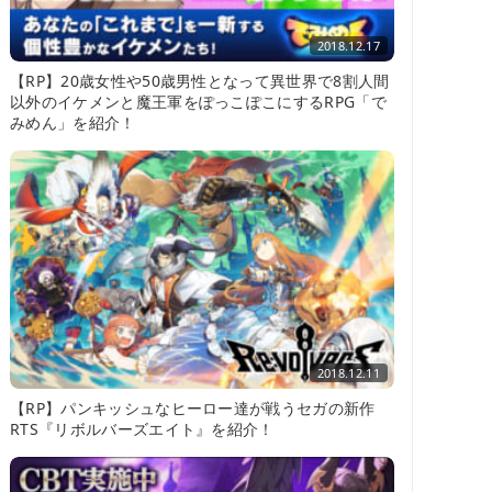
2018.12.17
【RP】20歳女性や50歳男性となって異世界で8割人間
以外のイケメンと魔王軍をぽっこぽこにするRPG「で
みめん」を紹介！
2018.12.11
【RP】パンキッシュなヒーロー達が戦うセガの新作
RTS『リボルバーズエイト』を紹介！