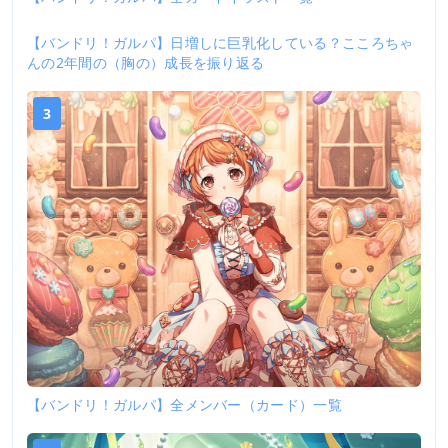
【バンドリ！ガルパ】日増しに巨乳化している？こころちゃ
2
んの2年間の（胸の）成長を振り返る
3
【バンドリ！ガルパ】全メンバー（カード）一覧