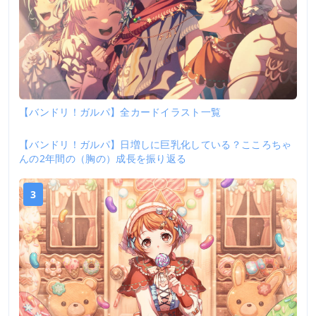
【バンドリ！ガルパ】全カードイラスト一覧
【バンドリ！ガルパ】日増しに巨乳化している？こころちゃ
2
んの2年間の（胸の）成長を振り返る
3