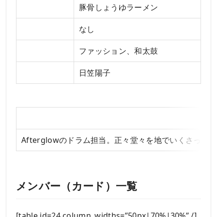
好きな食べ物
豚骨しょうゆラーメン
嫌いな食べ物
なし
趣味
ファッション、和太鼓
CV
日笠陽子
Afterglowのドラム担当。正々堂々を地でいく
メンバー（カード）一覧
[table id=24 column_widths=”50px|70%|30%” /]