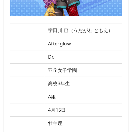
名前
宇田川 巴（うだがわ ともえ）
バンド
Afterglow
パート
Dr.
学校
羽丘女子学園
学年
高校3年生
クラス
A組
誕生日
4月15日
星座
牡羊座