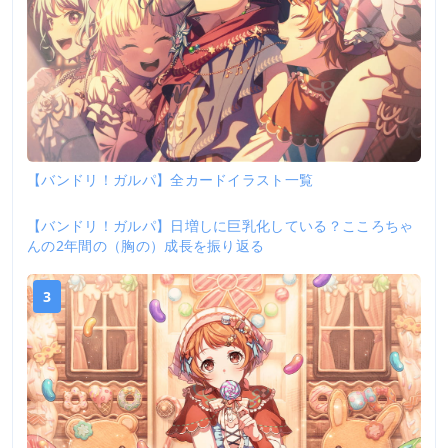
【バンドリ！ガルパ】全カードイラスト一覧
【バンドリ！ガルパ】日増しに巨乳化している？こころちゃ
2
んの2年間の（胸の）成長を振り返る
3