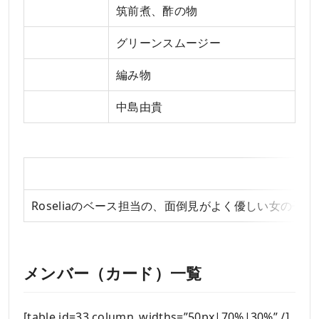
好きな食べ物
筑前煮、酢の物
嫌いな食べ物
グリーンスムージー
趣味
編み物
CV
中島由貴
Roseliaのベース担当の、面倒見がよく優しい女の
メンバー（カード）一覧
[table id=33 column_widths=”50px|70%|30%” /]