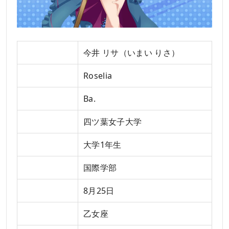
名前
今井 リサ（いまい りさ）
バンド
Roselia
パート
Ba.
学校
四ツ葉女子大学
学年
大学1年生
学部
国際学部
誕生日
8月25日
星座
乙女座