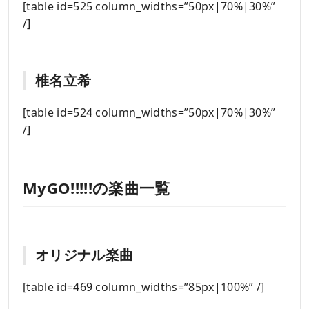
[table id=525 column_widths=”50px|70%|30%”
/]
椎名立希
[table id=524 column_widths=”50px|70%|30%”
/]
MyGO!!!!!の楽曲一覧
オリジナル楽曲
[table id=469 column_widths=”85px|100%” /]