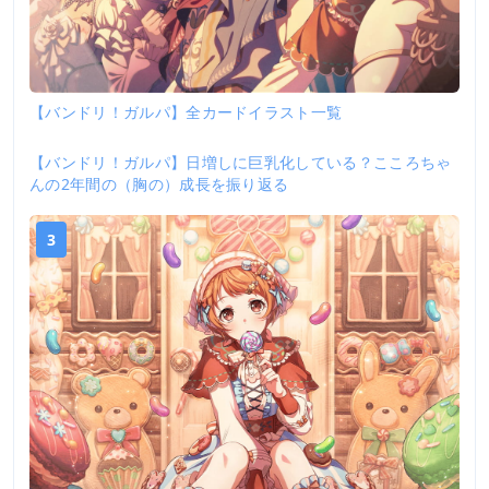
【バンドリ！ガルパ】全カードイラスト一覧
【バンドリ！ガルパ】日増しに巨乳化している？こころちゃ
2
んの2年間の（胸の）成長を振り返る
3