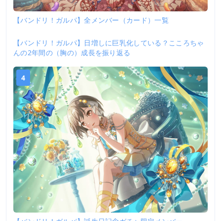
【バンドリ！ガルパ】全メンバー（カード）一覧
【バンドリ！ガルパ】日増しに巨乳化している？こころちゃ
3
んの2年間の（胸の）成長を振り返る
4