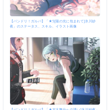
【バンドリ！ガルパ】「★5[陽の光に包まれて]氷川紗
夜」のステータス、スキル、イラスト画像
【バンドリ！ガルパ】「★3[大舞台への誘い]氷川紗夜」