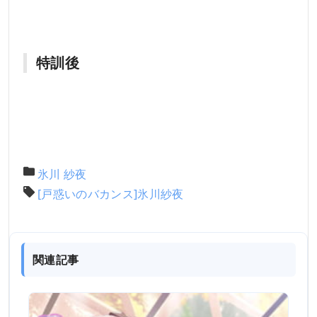
特訓後
氷川 紗夜
[戸惑いのバカンス]氷川紗夜
関連記事