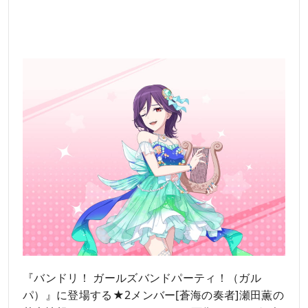
『バンドリ！ ガールズバンドパーティ！（ガル
パ）』に登場する★2メンバー[蒼海の奏者]瀬田薫の