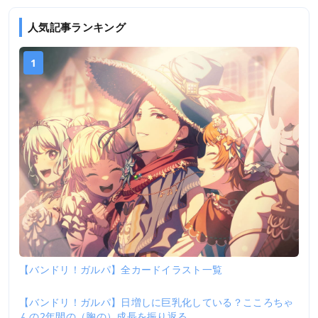
人気記事ランキング
1
【バンドリ！ガルパ】全カードイラスト一覧
【バンドリ！ガルパ】日増しに巨乳化している？こころちゃ
2
んの2年間の（胸の）成長を振り返る