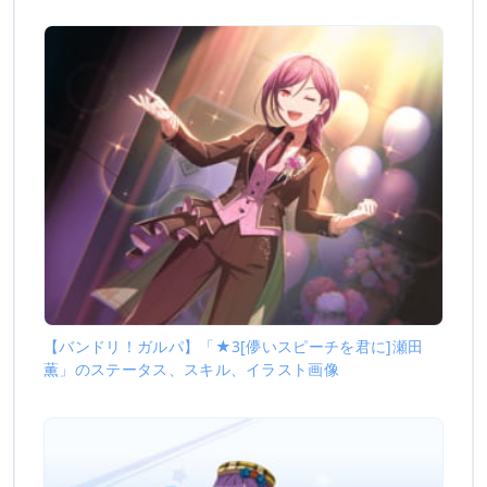
【バンドリ！ガルパ】「★3[儚いスピーチを君に]瀬田
薫」のステータス、スキル、イラスト画像