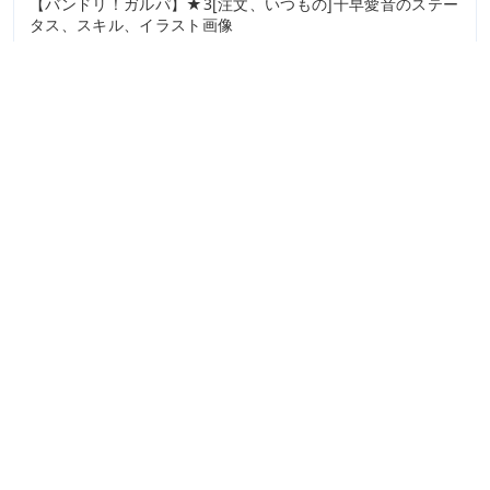
【バンドリ！ガルパ】★3[注文、いつもの]千早愛音のステー
タス、スキル、イラスト画像
2024.11.20
【バンドリ！ガルパ】★4[なんでも聞いてね！]二葉つくしの
ステータス、スキル、イラスト画像