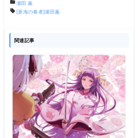
瀬田 薫
[蒼海の奏者]瀬田薫
関連記事