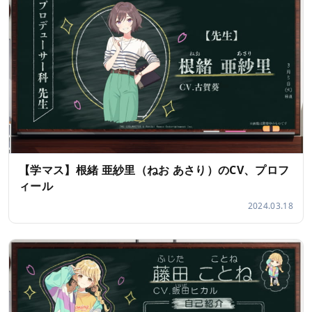
【学マス】根緒 亜紗里（ねお あさり）のCV、プロフ
ィール
2024.03.18