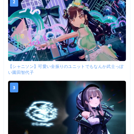
2
【シャニソン】可愛い全振りのユニットでもなんか武士っぽ
い園田智代子
3