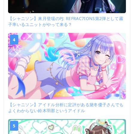
【シャニソン】来月登場のPJ: REFRAC7IONS第2弾として霧
子率いるユニットがやって来る？
4
【シャニソン】アイドル分析に定評がある黛冬優子さんでも
よくわからない鈴木羽那というアイドル
5