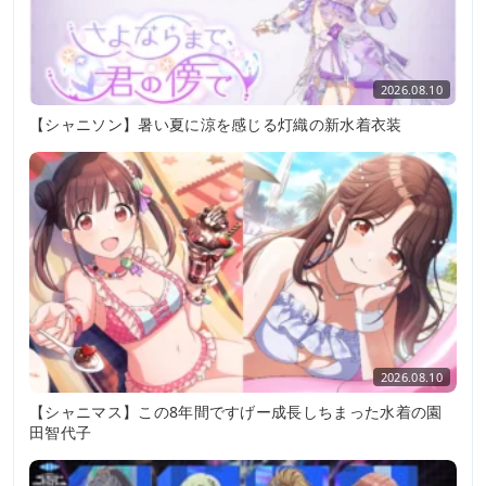
2026.08.10
【シャニソン】暑い夏に涼を感じる灯織の新水着衣装
2026.08.10
【シャニマス】この8年間ですげー成長しちまった水着の園
田智代子