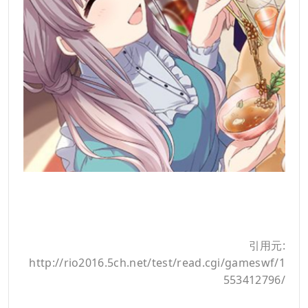
引用元:
http://rio2016.5ch.net/test/read.cgi/gameswf/1
553412796/