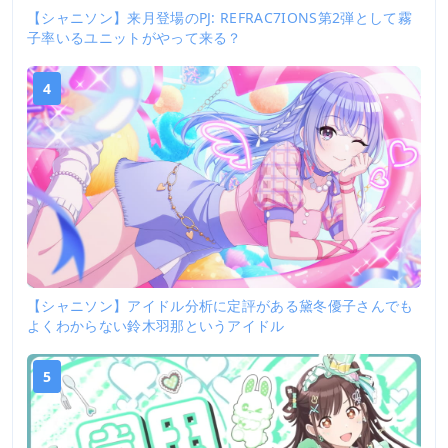
【シャニソン】来月登場のPJ: REFRAC7IONS第2弾として霧
子率いるユニットがやって来る？
4
【シャニソン】アイドル分析に定評がある黛冬優子さんでも
よくわからない鈴木羽那というアイドル
5