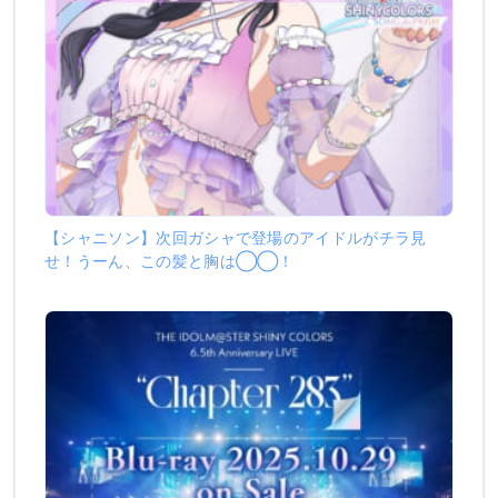
【シャニソン】次回ガシャで登場のアイドルがチラ見
せ！うーん、この髪と胸は◯◯！