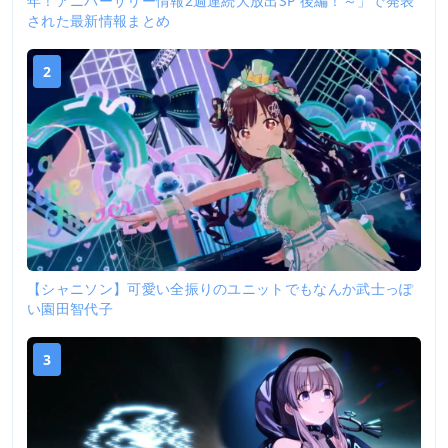
年！アニバーサリー情報2週連続大放出SP 後編！～」で発表
された最新情報まとめ
2
【シャニソン】可愛い全振りのユニットでもなんか武士っぽ
い園田智代子
3