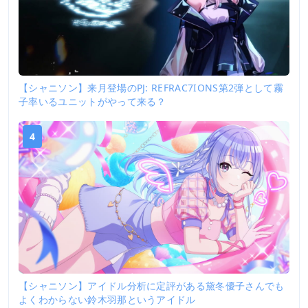
【シャニソン】来月登場のPJ: REFRAC7IONS第2弾として霧
子率いるユニットがやって来る？
4
【シャニソン】アイドル分析に定評がある黛冬優子さんでも
よくわからない鈴木羽那というアイドル