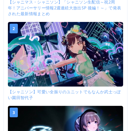
【シャニマス・シャニソン】「シャニソン生配信～祝2周
年！アニバーサリー情報2週連続大放出SP 後編！～」で発表
された最新情報まとめ
2
【シャニソン】可愛い全振りのユニットでもなんか武士っぽ
い園田智代子
3