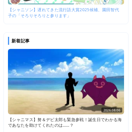
【シャニソン】遅れてきた流行語大賞2025候補、園田智代
子の「そろりそろりと参ります」
新着記事
2026.08.06
【シャニマス】努＆デビ太郎も緊急参戦！誕生日でわかる海
であなたを助けてくれたのは……？