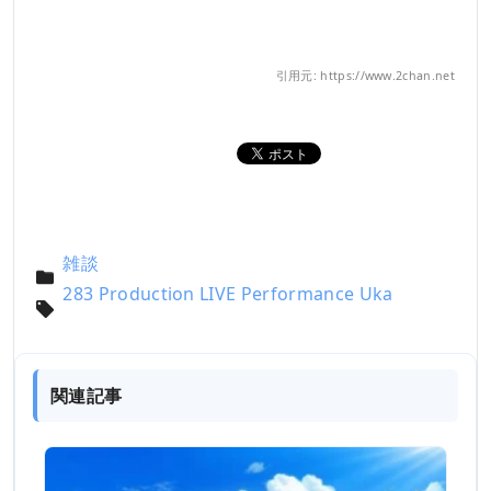
引用元: https://www.2chan.net
雑談
283 Production LIVE Performance Uka
関連記事