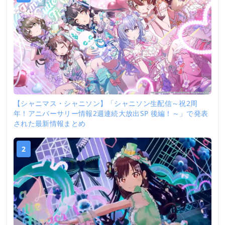
【シャニマス・シャニソン】「シャニソン生配信～祝2周
年！アニバーサリー情報2週連続大放出SP 後編！～」で発表
された最新情報まとめ
2