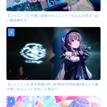
【シャニソン】可愛い全振りのユニットでもなんか武士っぽ
い園田智代子
3
【シャニソン】来月登場のPJ: REFRAC7IONS第2弾として霧
子率いるユニットがやって来る？
4