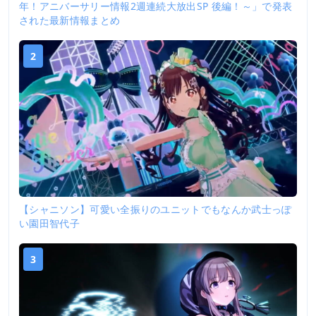
年！アニバーサリー情報2週連続大放出SP 後編！～」で発表
された最新情報まとめ
2
【シャニソン】可愛い全振りのユニットでもなんか武士っぽ
い園田智代子
3