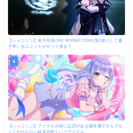
【シャニソン】来月登場のPJ: REFRAC7IONS第2弾として霧
子率いるユニットがやって来る？
4
【シャニソン】アイドル分析に定評がある黛冬優子さんでも
よくわからない鈴木羽那というアイドル