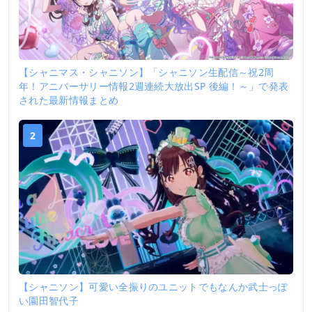
【シャニマス・シャニソン】「シャニソン生配信～祝2周
年！アニバーサリー情報2週連続大放出SP 後編！～」で発表
された最新情報まとめ
2
【シャニソン】可愛い全振りのユニットでもなんか武士っぽ
い園田智代子