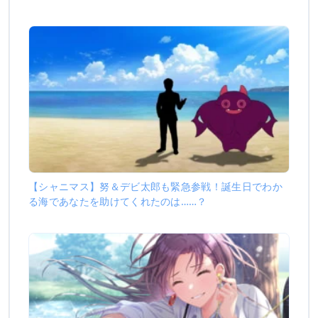
【シャニマス】努＆デビ太郎も緊急参戦！誕生日でわか
る海であなたを助けてくれたのは……？