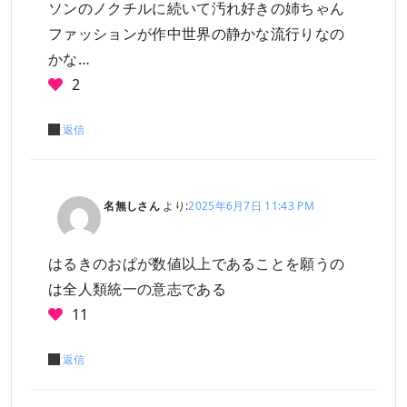
ソンのノクチルに続いて汚れ好きの姉ちゃん
ファッションが作中世界の静かな流行りなの
かな…
2
返信
名無しさん
より:
2025年6月7日 11:43 PM
はるきのおぱが数値以上であることを願うの
は全人類統一の意志である
11
返信