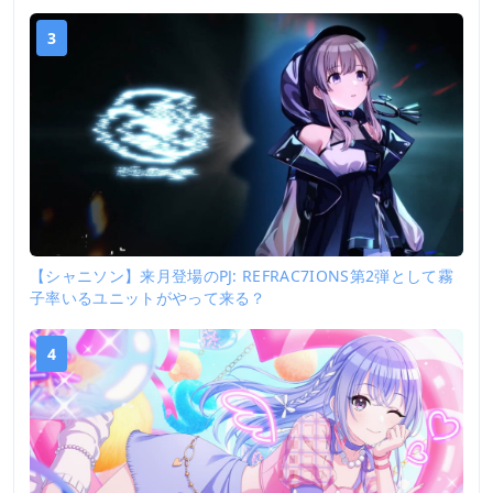
3
【シャニソン】来月登場のPJ: REFRAC7IONS第2弾として霧
子率いるユニットがやって来る？
4