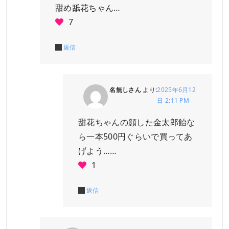
甜め舐花ちゃん…
7
返信
名無しさん
より:
2025年6月12
日 2:11 PM
甜花ちゃんの顔した金太郎飴な
ら一本500円ぐらいで買ってあ
げよう……
1
返信