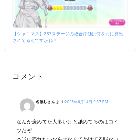
【シャニマス】283ステージの総合評価は何を元に算出
されてるんですかね？
コメント
名無しさん
より:
2025年6月14日 9:37 PM
なんか褒めてた人多いけど舐めてるのはコイ
ツだぞ
本当に売れたいなら水なんてかけてる暇ない