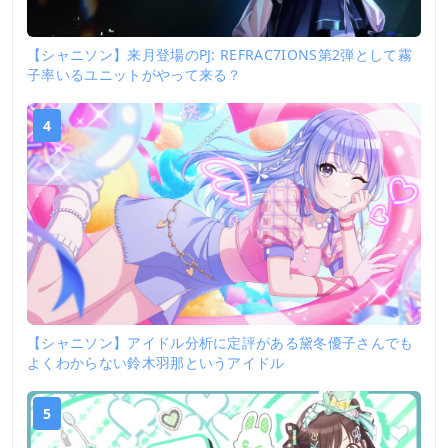
【シャニソン】来月登場のPJ: REFRAC7IONS第2弾として霧
子率いるユニットがやって来る？
4
【シャニソン】アイドル分析に定評がある黛冬優子さんでも
よくわからない鈴木羽那というアイドル
5