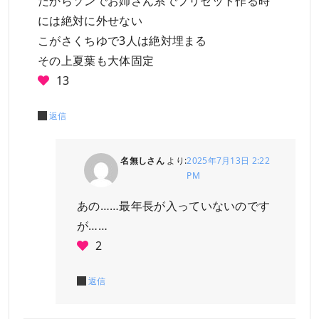
だからソンでお姉さん系でプリセット作る時
には絶対に外せない
こがさくちゆで3人は絶対埋まる
その上夏葉も大体固定
13
返信
名無しさん
より:
2025年7月13日 2:22
PM
あの……最年長が入っていないのです
が……
2
返信