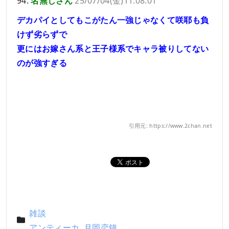
94:
名無しさん
25/07/04(金)11:08:01
デカパイとしてもこがたん一強じゃなくて咲耶も負
けず劣らずで
更にはお嫁さん系と王子様系でキャラ被りしてない
のが強すぎる
引用元: https://www.2chan.net
雑談
アンティーカ
,
月岡恋鐘