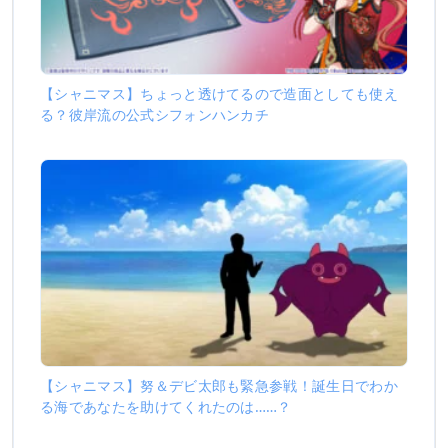
【シャニマス】ちょっと透けてるので造面としても使え
る？彼岸流の公式シフォンハンカチ
【シャニマス】努＆デビ太郎も緊急参戦！誕生日でわか
る海であなたを助けてくれたのは……？