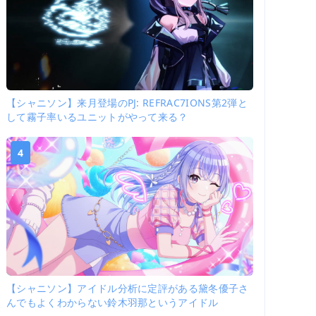
【シャニソン】来月登場のPJ: REFRAC7IONS第2弾と
して霧子率いるユニットがやって来る？
4
【シャニソン】アイドル分析に定評がある黛冬優子さ
んでもよくわからない鈴木羽那というアイドル