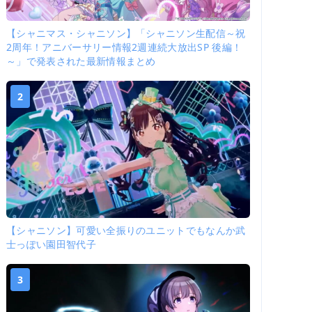
【シャニマス・シャニソン】「シャニソン生配信～祝
2周年！アニバーサリー情報2週連続大放出SP 後編！
～」で発表された最新情報まとめ
2
【シャニソン】可愛い全振りのユニットでもなんか武
士っぽい園田智代子
3