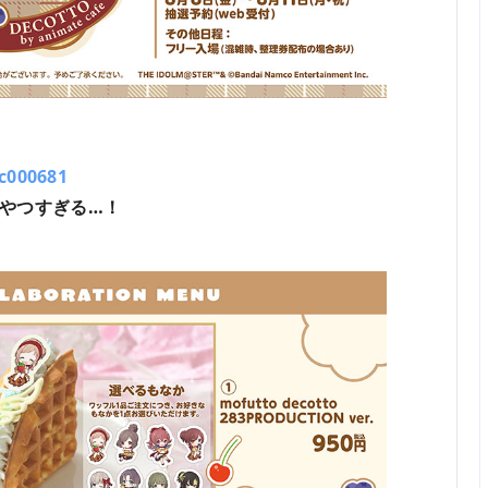
c000681
やつすぎる…！