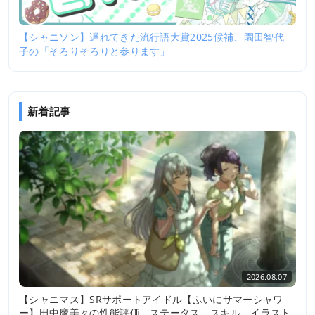
【シャニソン】遅れてきた流行語大賞2025候補、園田智代
子の「そろりそろりと参ります」
新着記事
2026.08.07
【シャニマス】SRサポートアイドル【ふいにサマーシャワ
ー】田中摩美々の性能評価、ステータス、スキル、イラスト