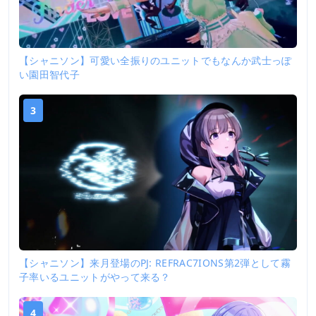
【シャニソン】可愛い全振りのユニットでもなんか武士っぽ
い園田智代子
3
【シャニソン】来月登場のPJ: REFRAC7IONS第2弾として霧
子率いるユニットがやって来る？
4