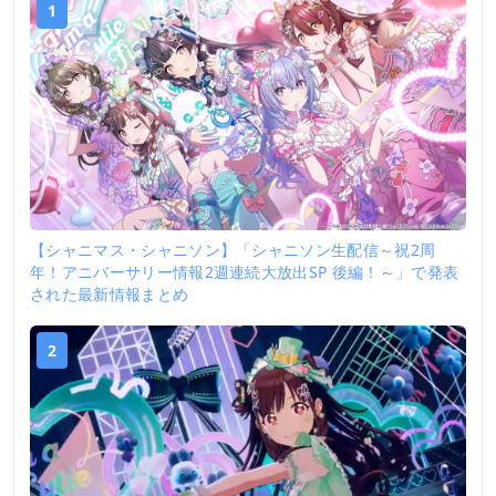
1
【シャニマス・シャニソン】「シャニソン生配信～祝2周
年！アニバーサリー情報2週連続大放出SP 後編！～」で発表
された最新情報まとめ
2