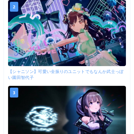
2
【シャニソン】可愛い全振りのユニットでもなんか武士っぽ
い園田智代子
3