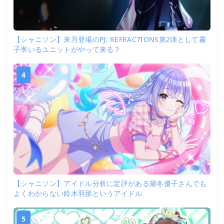
【シャニソン】来月登場のPJ: REFRAC7IONS第2弾として霧
子率いるユニットがやって来る？
4
【シャニソン】アイドル分析に定評がある黛冬優子さんでも
よくわからない鈴木羽那というアイドル
5