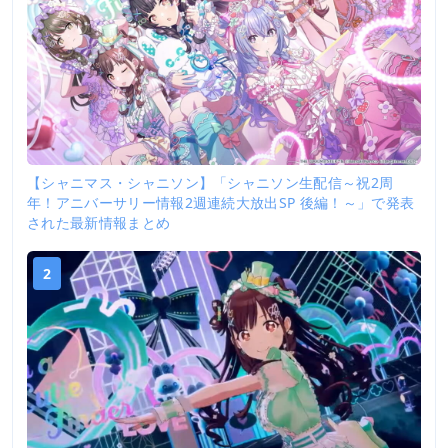
【シャニマス・シャニソン】「シャニソン生配信～祝2周
年！アニバーサリー情報2週連続大放出SP 後編！～」で発表
された最新情報まとめ
2