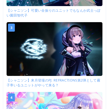
【シャニソン】可愛い全振りのユニットでもなんか武士っぽ
い園田智代子
3
【シャニソン】来月登場のPJ: REFRAC7IONS第2弾として霧
子率いるユニットがやって来る？
4