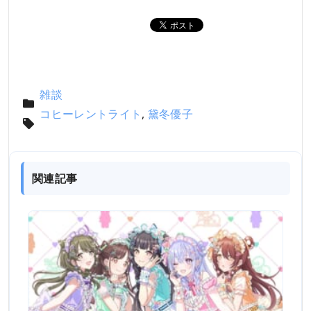
雑談
コヒーレントライト
,
黛冬優子
関連記事