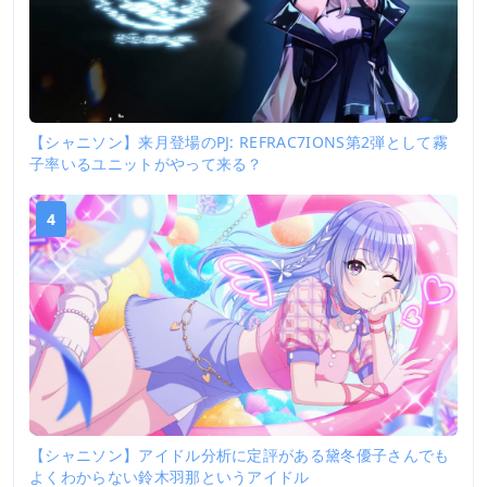
【シャニソン】来月登場のPJ: REFRAC7IONS第2弾として霧
子率いるユニットがやって来る？
4
【シャニソン】アイドル分析に定評がある黛冬優子さんでも
よくわからない鈴木羽那というアイドル