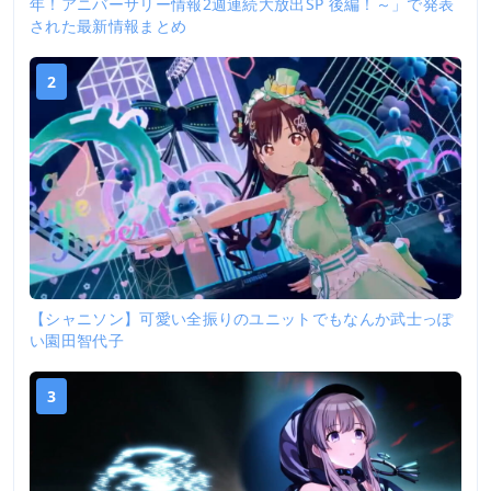
年！アニバーサリー情報2週連続大放出SP 後編！～」で発表
された最新情報まとめ
2
【シャニソン】可愛い全振りのユニットでもなんか武士っぽ
い園田智代子
3