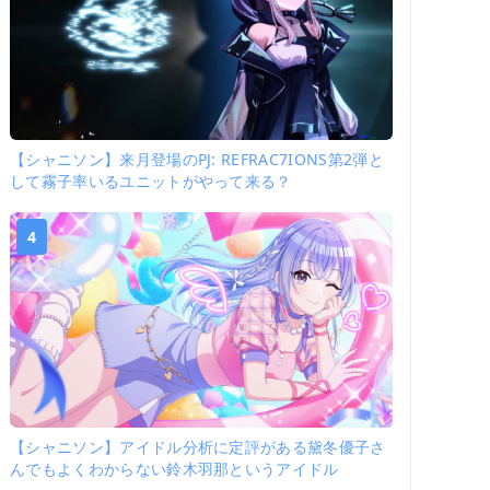
【シャニソン】来月登場のPJ: REFRAC7IONS第2弾と
して霧子率いるユニットがやって来る？
4
【シャニソン】アイドル分析に定評がある黛冬優子さ
んでもよくわからない鈴木羽那というアイドル