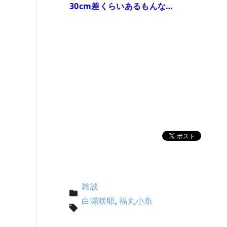
30cm差くらいあるもんな…
雑談
白瀬咲耶
,
福丸小糸