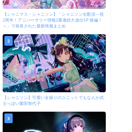
【シャニマス・シャニソン】「シャニソン生配信～祝
2周年！アニバーサリー情報2週連続大放出SP 後編！
～」で発表された最新情報まとめ
2
【シャニソン】可愛い全振りのユニットでもなんか武
士っぽい園田智代子
3