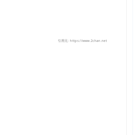
引用元: https://www.2chan.net