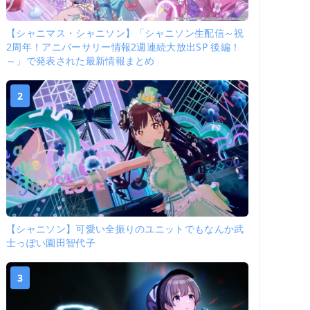
【シャニマス・シャニソン】「シャニソン生配信～祝
2周年！アニバーサリー情報2週連続大放出SP 後編！
～」で発表された最新情報まとめ
2
【シャニソン】可愛い全振りのユニットでもなんか武
士っぽい園田智代子
3