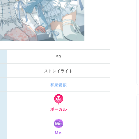
SR
ストレイライト
和泉愛依
ボーカル
Me.