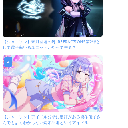
【シャニソン】来月登場のPJ: REFRAC7IONS第2弾と
して霧子率いるユニットがやって来る？
4
【シャニソン】アイドル分析に定評がある黛冬優子さ
んでもよくわからない鈴木羽那というアイドル