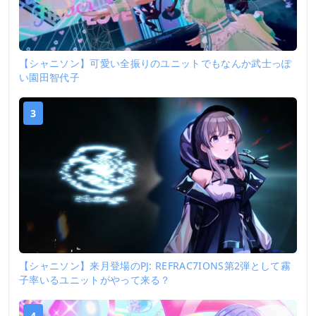
【シャニソン】可愛い全振りのユニットでもなんか武士っぽ
い園田智代子
3
【シャニソン】来月登場のPJ: REFRAC7IONS第2弾として霧
子率いるユニットがやって来る？
4