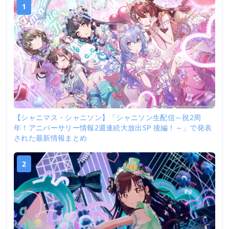
1
【シャニマス・シャニソン】「シャニソン生配信～祝2周
年！アニバーサリー情報2週連続大放出SP 後編！～」で発表
された最新情報まとめ
2