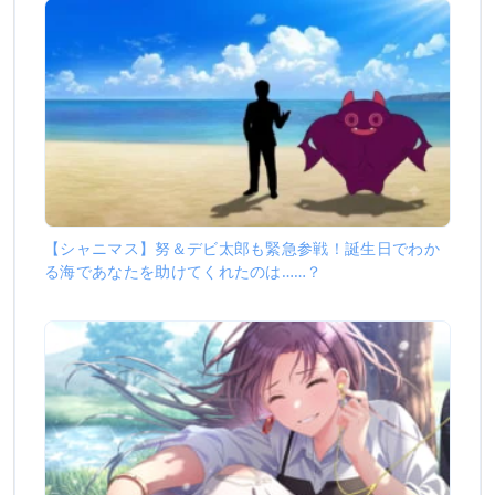
【シャニマス】努＆デビ太郎も緊急参戦！誕生日でわか
る海であなたを助けてくれたのは……？