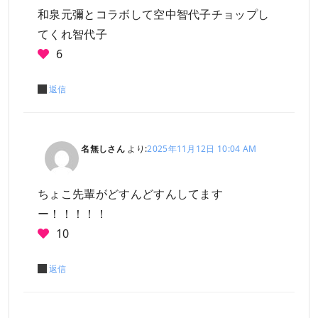
和泉元彌とコラボして空中智代子チョップし
てくれ智代子
6
返信
名無しさん
より:
2025年11月12日 10:04 AM
ちょこ先輩がどすんどすんしてます
ー！！！！！
10
返信