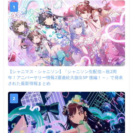
1
【シャニマス・シャニソン】「シャニソン生配信～祝2周
年！アニバーサリー情報2週連続大放出SP 後編！～」で発表
された最新情報まとめ
2