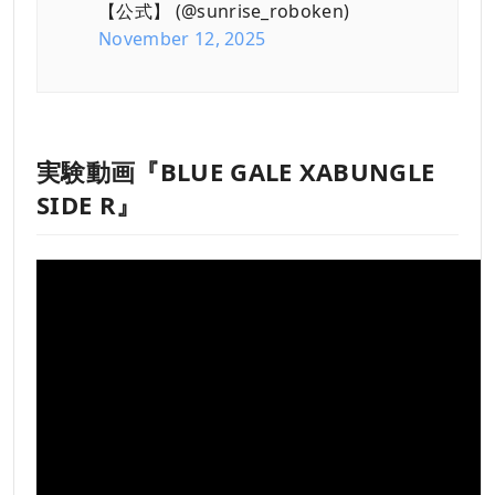
【公式】 (@sunrise_roboken)
November 12, 2025
実験動画『BLUE GALE XABUNGLE
SIDE R』