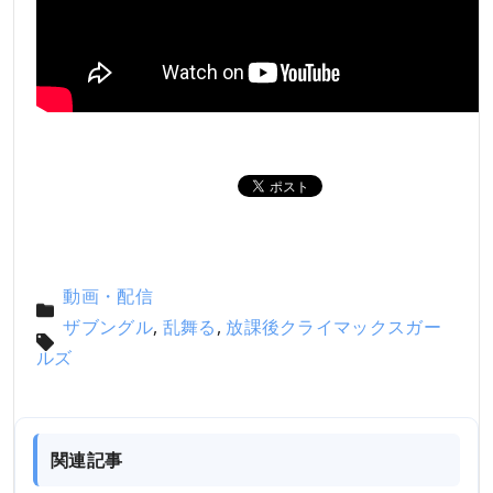
動画・配信
ザブングル
,
乱舞る
,
放課後クライマックスガー
ルズ
関連記事