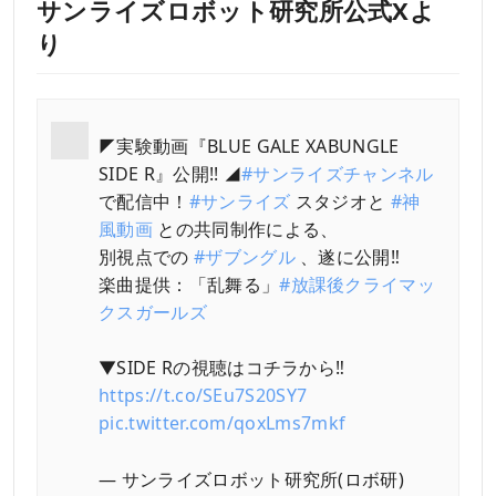
サンライズロボット研究所公式Xよ
り
◤実験動画『BLUE GALE XABUNGLE
SIDE R』公開!! ◢
#サンライズチャンネル
で配信中！
#サンライズ
スタジオと
#神
風動画
との共同制作による、
別視点での
#ザブングル
、遂に公開‼
楽曲提供：「乱舞る」
#放課後クライマッ
クスガールズ
▼SIDE Rの視聴はコチラから‼
https://t.co/SEu7S20SY7
pic.twitter.com/qoxLms7mkf
— サンライズロボット研究所(ロボ研)