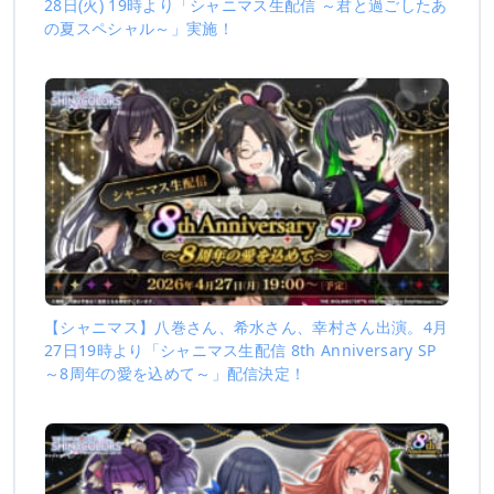
28日(火) 19時より「シャニマス生配信 ～君と過ごしたあ
の夏スペシャル～」実施！
【シャニマス】八巻さん、希水さん、幸村さん出演。4月
27日19時より「シャニマス生配信 8th Anniversary SP
～8周年の愛を込めて～」配信決定！