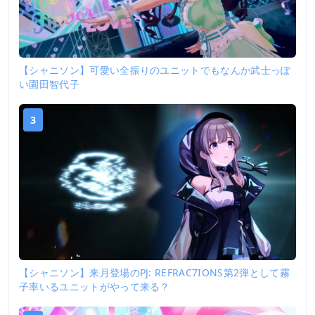
【シャニソン】可愛い全振りのユニットでもなんか武士っぽ
い園田智代子
3
【シャニソン】来月登場のPJ: REFRAC7IONS第2弾として霧
子率いるユニットがやって来る？