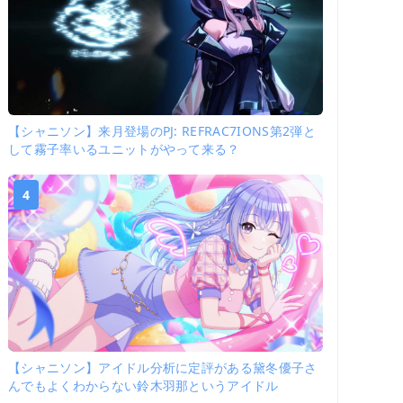
【シャニソン】来月登場のPJ: REFRAC7IONS第2弾と
して霧子率いるユニットがやって来る？
4
【シャニソン】アイドル分析に定評がある黛冬優子さ
んでもよくわからない鈴木羽那というアイドル