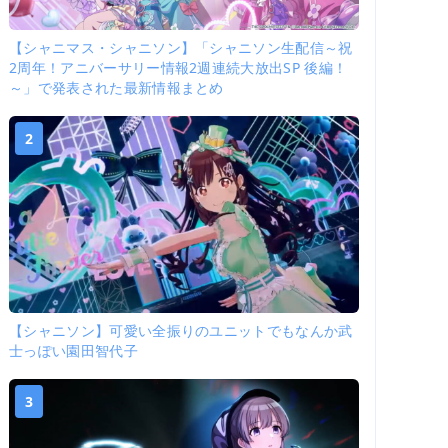
【シャニマス・シャニソン】「シャニソン生配信～祝
2周年！アニバーサリー情報2週連続大放出SP 後編！
～」で発表された最新情報まとめ
2
【シャニソン】可愛い全振りのユニットでもなんか武
士っぽい園田智代子
3