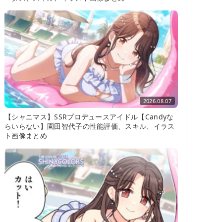
2026.08.07
【シャニマス】SSRプロデュースアイドル【Candyな
らいらない】園田智代子の性能評価、スキル、イラス
ト画像まとめ