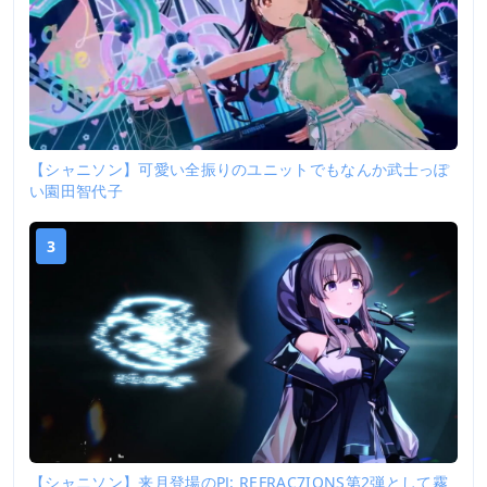
【シャニソン】可愛い全振りのユニットでもなんか武士っぽ
い園田智代子
3
【シャニソン】来月登場のPJ: REFRAC7IONS第2弾として霧