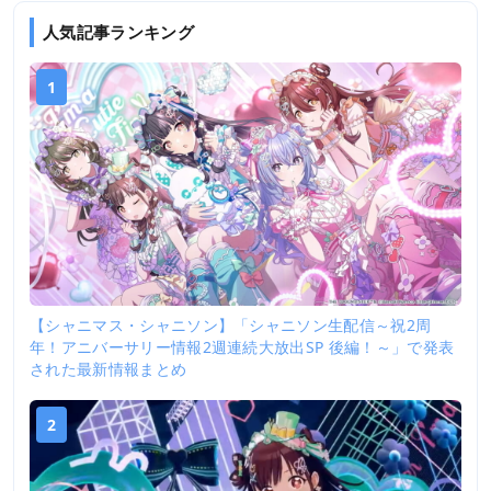
人気記事ランキング
1
【シャニマス・シャニソン】「シャニソン生配信～祝2周
年！アニバーサリー情報2週連続大放出SP 後編！～」で発表
された最新情報まとめ
2