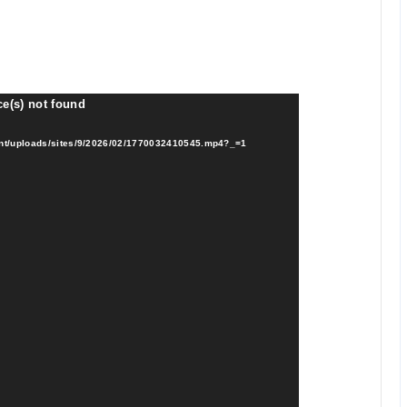
ce(s) not found
uploads/sites/9/2026/02/1770032410545.mp4?_=1