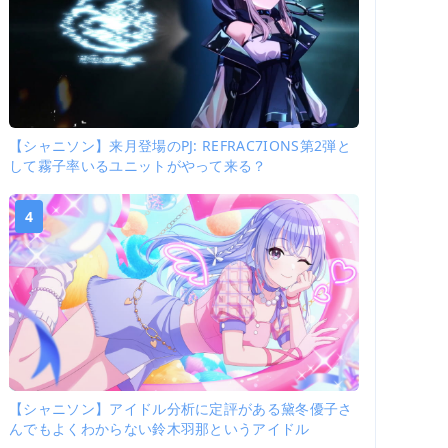
【シャニソン】来月登場のPJ: REFRAC7IONS第2弾と
して霧子率いるユニットがやって来る？
4
【シャニソン】アイドル分析に定評がある黛冬優子さ
んでもよくわからない鈴木羽那というアイドル