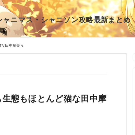
シャニマス・シャニソン攻略最新まとめ
猫な田中摩美々
も生態もほとんど猫な田中摩