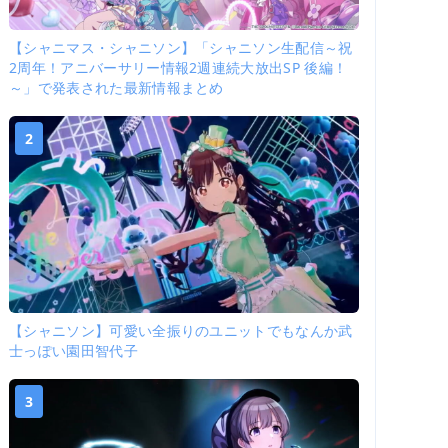
【シャニマス・シャニソン】「シャニソン生配信～祝
2周年！アニバーサリー情報2週連続大放出SP 後編！
～」で発表された最新情報まとめ
2
【シャニソン】可愛い全振りのユニットでもなんか武
士っぽい園田智代子
3