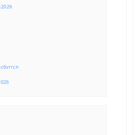
026
qc6vrrcn
2026