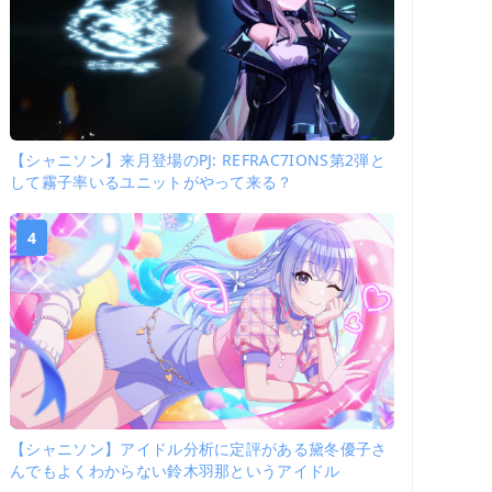
【シャニソン】来月登場のPJ: REFRAC7IONS第2弾と
して霧子率いるユニットがやって来る？
4
【シャニソン】アイドル分析に定評がある黛冬優子さ
んでもよくわからない鈴木羽那というアイドル