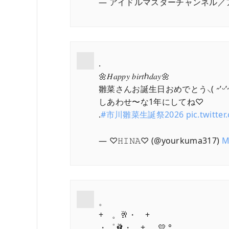
— アイドルマスターチャンネル／アイマ
.
🌼𝐻𝑎𝑝𝑝𝑦 𝑏𝑖𝑟𝑡ℎ𝑑𝑎𝑦🌼
雛菜さんお誕生日おめでとう⸜( ˶’ᵕ’˶ 
しあわせ〜な1年にしてね♡
.
#市川雛菜生誕祭2026
pic.twitt
— ♡𝙷𝙸𝙽𝙰♡ (@yourkuma317)
M
。
+ 。🥂・ +
・゜🩰・ + ｡💛 °