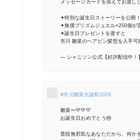
メッセージカードを添えてお渡し
✦特別な誕生日ストーリーを公開
✦無償プリズムジュエル×250個が
✦誕生日プレゼントを渡すと
市川 雛菜のヘアピン髪型を入手可
— シャニソン公式【好評配信中！】 (@
#市川雛菜生誕祭2026
雛菜〜💛💛💛
お誕生日おめでとう🎂
普段無邪気なあなただから、何か