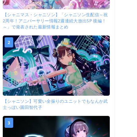
【シャニマス・シャニソン】「シャニソン生配信～祝
2周年！アニバーサリー情報2週連続大放出SP 後編！
～」で発表された最新情報まとめ
2
【シャニソン】可愛い全振りのユニットでもなんか武
士っぽい園田智代子
3