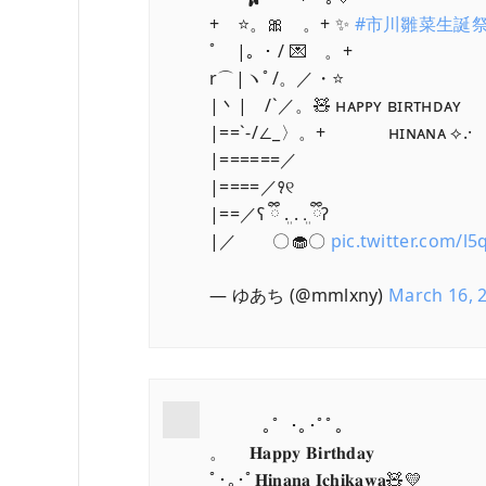
+ ⭐。🎀 。+ ✨
#市川雛菜生誕祭2
ﾟ |。･ / 💌 。+
r⌒|ヽﾟ/。／・⭐
|丶| /`／。🧸 ʜᴀᴘᴘʏ ʙɪʀᴛʜᴅᴀʏ
|==`-/∠_〉。+ ʜɪɴᴀɴᴀ ⟡.·
|======／
|====／꣑୧
|==／ʕ ྀི ܸ. . .ܸ ྀིʔ
|／ 〇🧁〇
pic.twitter.com/l5
— ゆあち (@mmlxny)
March 16, 
⠀ ｡゜･｡･ﾟﾟ。
。 𝐇𝐚𝐩𝐩𝐲 𝐁𝐢𝐫𝐭𝐡𝐝𝐚𝐲
ﾟ･｡･ﾟ𝐇𝐢𝐧𝐚𝐧𝐚 𝐈𝐜𝐡𝐢𝐤𝐚𝐰𝐚🧸💛