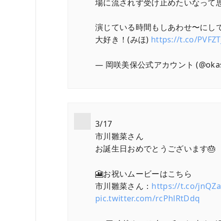
場に流されず受け止めたいなって
演じている時間もしあわせ〜にし
大好き！(みほ)
https://t.co/PVFZ
— 岡咲美保公式アカウント (@okasa
3/17
市川雛菜さん
お誕生日おめでとうございます🎂
🎦お祝いムービーはこちら
市川雛菜さん：
https://t.co/jnQ
pic.twitter.com/rcPhlRtDdq