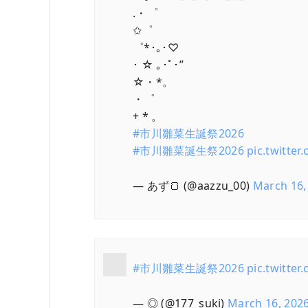
.・゜
✩゜
゜*･｡･♡
･ ☆ ｡･ﾟ･”
☆・*。
・゜
+ * 。
#市川雛菜生誕祭2026
#市川雛菜誕生祭2026
pic.twitte
— あず🍞 (@aazzu_00)
March 16,
#市川雛菜生誕祭2026
pic.twitte
— ◎ (@177_suki)
March 16, 202