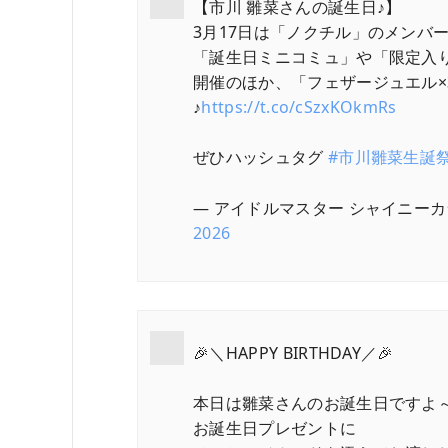
【市川 雛菜さんの誕生日♪】
3月17日は「ノクチル」のメンバ
「誕生日ミニコミュ」や「限定入り H
開催のほか、「フェザージュエル×
♪
https://t.co/cSzxKOkmRs
ぜひハッシュタグ
#市川雛菜生誕祭
— アイドルマスター シャイニーカラーズ公
2026
🎉＼HAPPY BIRTHDAY／🎉
本日は雛菜さんのお誕生日ですよ～
お誕生日プレゼントに