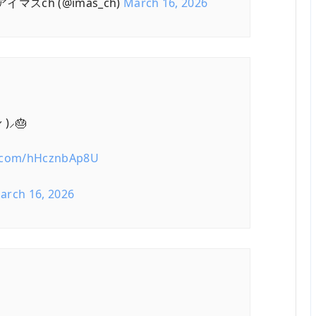
スch (@imas_ch)
March 16, 2026
)⸝🎂
er.com/hHcznbAp8U
arch 16, 2026