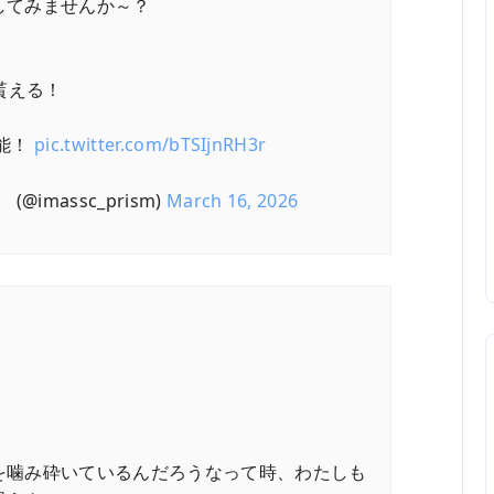
してみませんか～？
！
貰える！
能！
pic.twitter.com/bTSIjnRH3r
imassc_prism)
March 16, 2026
を噛み砕いているんだろうなって時、わたしも