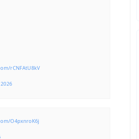
r.com/rCNFAtU8kV
 2026
r.com/O4pxnroK6j
6