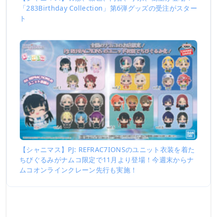
「283Birthday Collection」第6弾グッズの受注がスター
ト
【シャニマス】PJ: REFRAC7IONSのユニット衣装を着た
ちびぐるみがナムコ限定で11月より登場！今週末からナ
ムコオンラインクレーン先行も実施！