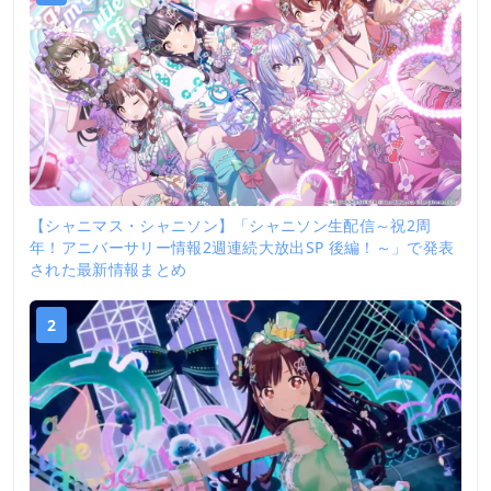
【シャニマス・シャニソン】「シャニソン生配信～祝2周
年！アニバーサリー情報2週連続大放出SP 後編！～」で発表
された最新情報まとめ
2