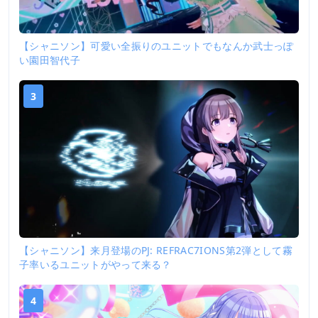
【シャニソン】可愛い全振りのユニットでもなんか武士っぽ
い園田智代子
3
【シャニソン】来月登場のPJ: REFRAC7IONS第2弾として霧
子率いるユニットがやって来る？
4