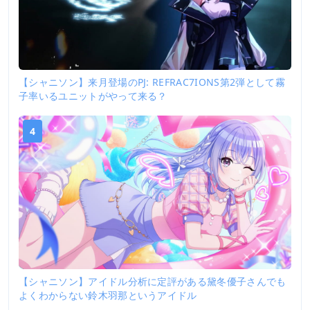
【シャニソン】来月登場のPJ: REFRAC7IONS第2弾として霧
子率いるユニットがやって来る？
4
【シャニソン】アイドル分析に定評がある黛冬優子さんでも
よくわからない鈴木羽那というアイドル