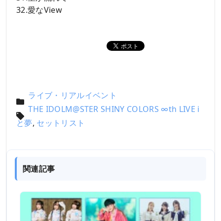
32.愛なView
ライブ・リアルイベント
THE IDOLM@STER SHINY COLORS ∞th LIVE i
と夢
,
セットリスト
関連記事