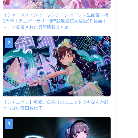
【シャニマス・シャニソン】「シャニソン生配信～祝
2周年！アニバーサリー情報2週連続大放出SP 後編！
～」で発表された最新情報まとめ
2
【シャニソン】可愛い全振りのユニットでもなんか武
士っぽい園田智代子
3