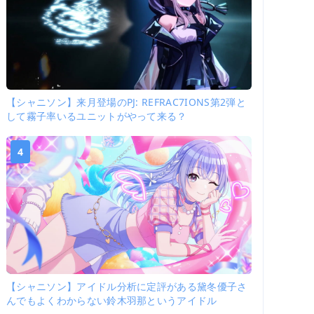
【シャニソン】来月登場のPJ: REFRAC7IONS第2弾と
して霧子率いるユニットがやって来る？
4
【シャニソン】アイドル分析に定評がある黛冬優子さ
んでもよくわからない鈴木羽那というアイドル