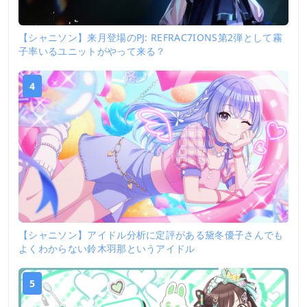
【シャニソン】来月登場のPJ: REFRAC7IONS第2弾として霧
子率いるユニットがやって来る？
4
【シャニソン】アイドル分析に定評がある黛冬優子さんでも
よくわからない鈴木羽那というアイドル
5