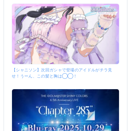
【シャニソン】次回ガシャで登場のアイドルがチラ見
せ！うーん、この髪と胸は◯◯！