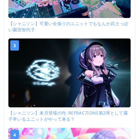
【シャニソン】可愛い全振りのユニットでもなんか武士っぽ
い園田智代子
3
【シャニソン】来月登場のPJ: REFRAC7IONS第2弾として霧
子率いるユニットがやって来る？
4