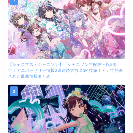
【シャニマス・シャニソン】「シャニソン生配信～祝2周
年！アニバーサリー情報2週連続大放出SP 後編！～」で発表
された最新情報まとめ
2