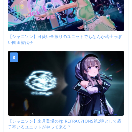
【シャニソン】可愛い全振りのユニットでもなんか武士っぽ
い園田智代子
3
【シャニソン】来月登場のPJ: REFRAC7IONS第2弾として霧
子率いるユニットがやって来る？