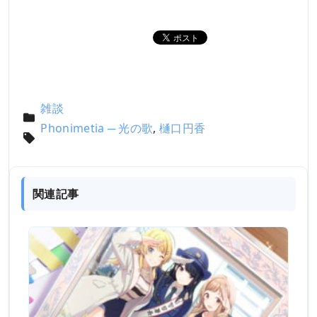
雑談
Phonimetia ─ 光の歌
,
樋口円香
関連記事