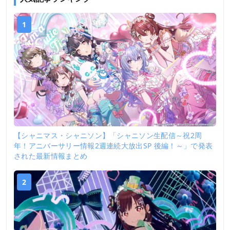
1
【シャニマス・シャニソン】「シャニソン生配信～祝2周
年！アニバーサリー情報2週連続大放出SP 後編！～」で発表
された最新情報まとめ
2