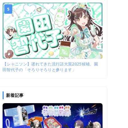
5
【シャニソン】遅れてきた流行語大賞2025候補、園
田智代子の「そろりそろりと参ります」
新着記事