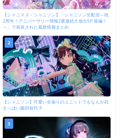
【シャニマス・シャニソン】「シャニソン生配信～祝
2周年！アニバーサリー情報2週連続大放出SP 後編！
～」で発表された最新情報まとめ
2
【シャニソン】可愛い全振りのユニットでもなんか武
士っぽい園田智代子
3