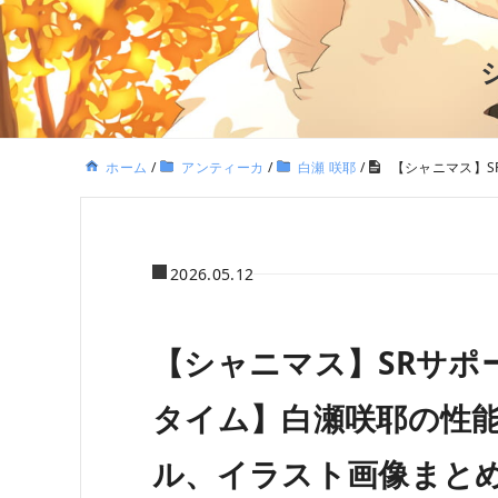
ホーム
/
アンティーカ
/
白瀬 咲耶
/
【シャニマス】
2026.05.12
【シャニマス】SRサポ
タイム】白瀬咲耶の性
ル、イラスト画像まと