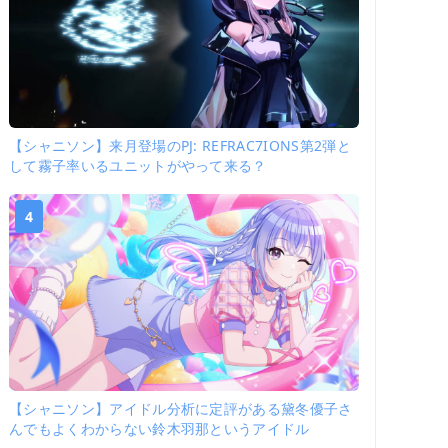
【シャニソン】来月登場のPJ: REFRAC7IONS第2弾と
して霧子率いるユニットがやって来る？
4
【シャニソン】アイドル分析に定評がある黛冬優子さ
んでもよくわからない鈴木羽那というアイドル