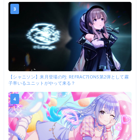
3
【シャニソン】来月登場のPJ: REFRAC7IONS第2弾として霧
子率いるユニットがやって来る？
4