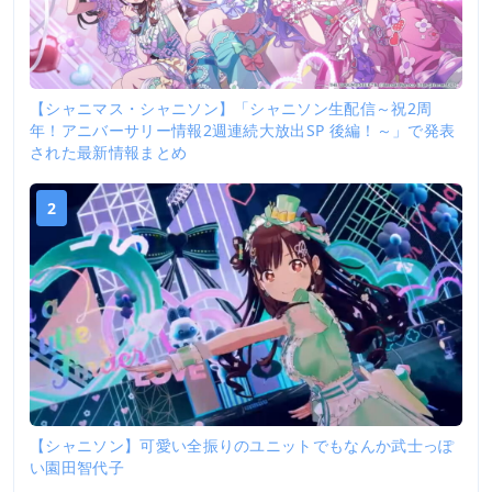
【シャニマス・シャニソン】「シャニソン生配信～祝2周
年！アニバーサリー情報2週連続大放出SP 後編！～」で発表
された最新情報まとめ
2
【シャニソン】可愛い全振りのユニットでもなんか武士っぽ
い園田智代子