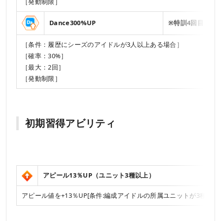
［発動制限］
Dance300%UP
※特訓4回目で解
［条件：履歴にシーズのアイドルが3人以上ある場合］
［確率：30%］
［最大：2回］
［発動制限］
初期習得アビリティ
アピール13％UP（ユニット3種以上）
アピール値を+13％UP[条件:編成アイドルの所属ユニットが3種類以