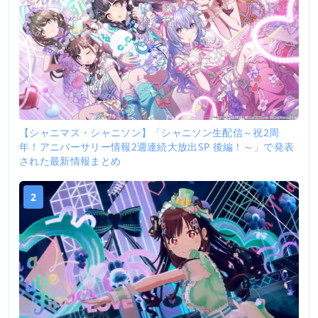
【シャニマス・シャニソン】「シャニソン生配信～祝2周
年！アニバーサリー情報2週連続大放出SP 後編！～」で発表
された最新情報まとめ
2