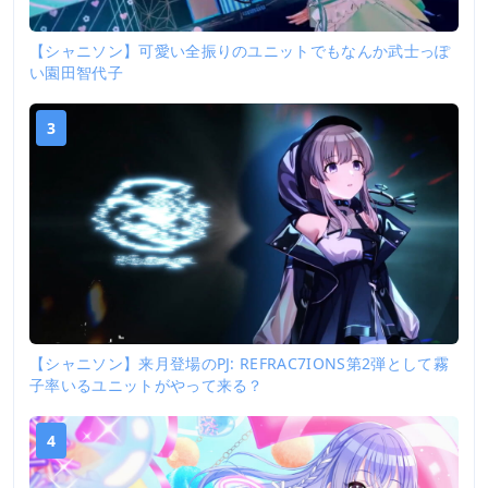
【シャニソン】可愛い全振りのユニットでもなんか武士っぽ
い園田智代子
3
【シャニソン】来月登場のPJ: REFRAC7IONS第2弾として霧
子率いるユニットがやって来る？
4