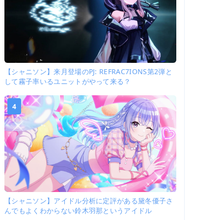
【シャニソン】来月登場のPJ: REFRAC7IONS第2弾と
して霧子率いるユニットがやって来る？
4
【シャニソン】アイドル分析に定評がある黛冬優子さ
んでもよくわからない鈴木羽那というアイドル