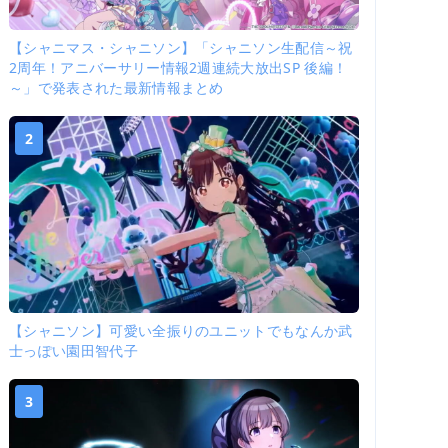
【シャニマス・シャニソン】「シャニソン生配信～祝
2周年！アニバーサリー情報2週連続大放出SP 後編！
～」で発表された最新情報まとめ
2
【シャニソン】可愛い全振りのユニットでもなんか武
士っぽい園田智代子
3