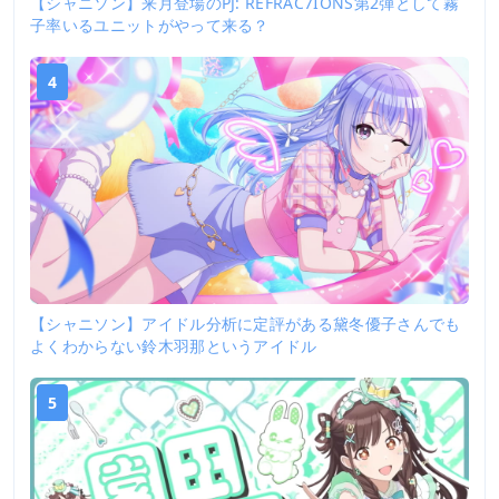
【シャニソン】来月登場のPJ: REFRAC7IONS第2弾として霧
子率いるユニットがやって来る？
4
【シャニソン】アイドル分析に定評がある黛冬優子さんでも
よくわからない鈴木羽那というアイドル
5