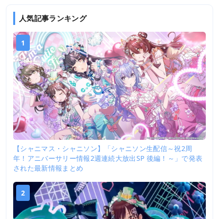
人気記事ランキング
1
【シャニマス・シャニソン】「シャニソン生配信～祝2周
年！アニバーサリー情報2週連続大放出SP 後編！～」で発表
された最新情報まとめ
2